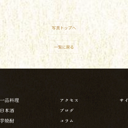
写真トップへ
一覧に戻る
一品料理
アクセス
サ
日本酒
ブログ
芋焼酎
コラム