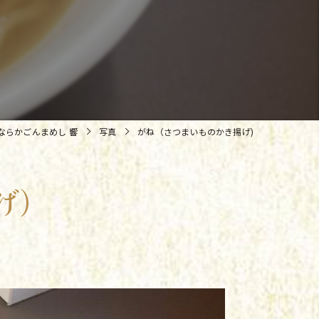
ならかごんまめし 響
写真
がね（さつまいものかき揚げ)
げ)