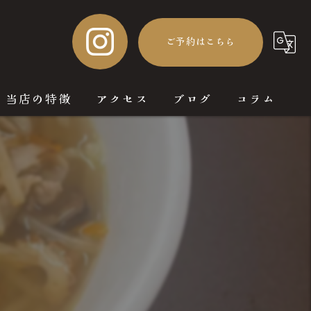
ご予約はこちら
当店の特徴
アクセス
ブログ
コラム
鹿児島料理
一品料理
日本酒
芋焼酎
鳥刺し