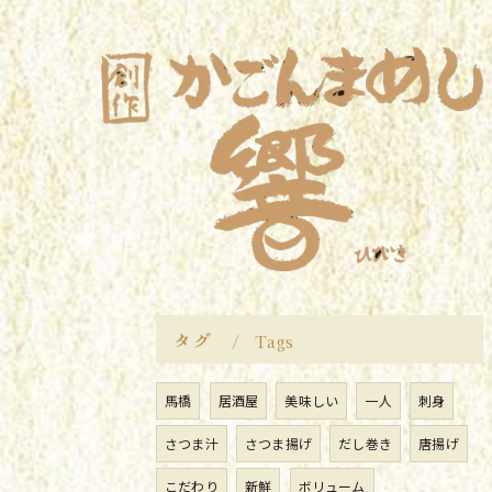
タグ
Tags
馬橋
居酒屋
美味しい
一人
刺身
さつま汁
さつま揚げ
だし巻き
唐揚げ
こだわり
新鮮
ボリューム