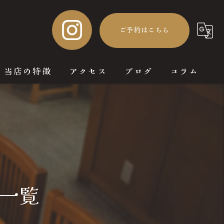
ご予約はこちら
当店の特徴
アクセス
ブログ
コラム
鹿児島料理
一品料理
日本酒
芋焼酎
一覧
鳥刺し