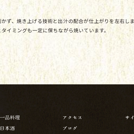
利かず、焼き上げる技術と出汁の配合が仕上がりを左右し
とタイミングも一定に保ちながら焼いています。
一品料理
アクセス
サ
日本酒
ブログ