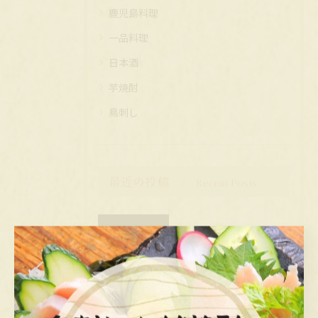
鹿児島料理
一品料理
日本酒
芋焼酎
鳥刺し
最近の投稿
Recent Posts
2025/08/21
(馬橋 居酒屋)人気のメニュー
2025/08/20