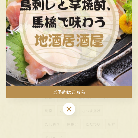
おすすめ料理
2025/06/29
(馬橋 居酒屋)人気のメニュー
タグ
Tags
ご予約はこちら
馬橋
居酒屋
美味しい
一人
ご予約はこちら
刺身
さつま汁
さつま揚げ
だし巻き
唐揚げ
こだわり
新鮮
ボリューム