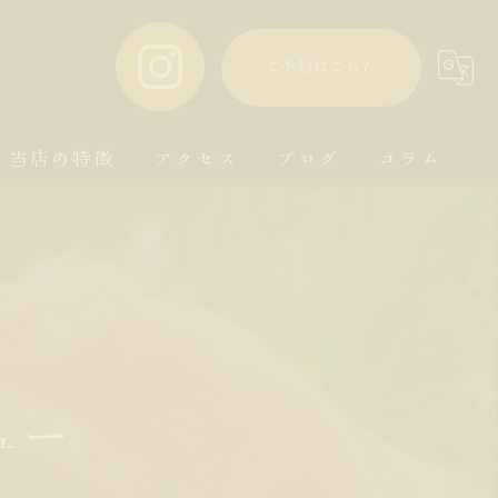
ご予約はこちら
当店の特徴
アクセス
ブログ
コラム
鹿児島料理
一品料理
日本酒
芋焼酎
ュー
鳥刺し