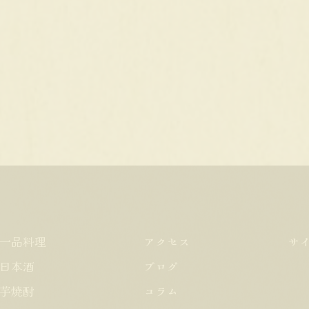
一品料理
アクセス
サ
日本酒
ブログ
芋焼酎
コラム