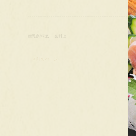
---------------------------------------------------------
鹿児島料理
一品料理
< 前のページ