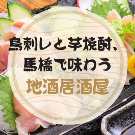
-------------
一覧に戻る
関連タグ
#馬橋
#居酒屋
#美味しい
#さつま揚げ