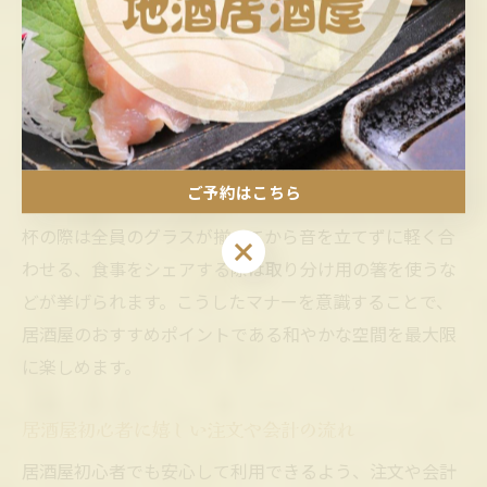
居酒屋初心者が知るべきマナー集
居酒屋おすすめで守りたい基本マナー解説
居酒屋で快適な時間を過ごすためには、基本的なマナー
を守ることが大切です。例えば、入店時の挨拶や大声を
控えることが挙げられます。理由は、他のお客様との調
ご予約はこちら
和を保ち、雰囲気を壊さないためです。具体的には、乾
杯の際は全員のグラスが揃ってから音を立てずに軽く合
ご予約はこちら
わせる、食事をシェアする際は取り分け用の箸を使うな
どが挙げられます。こうしたマナーを意識することで、
居酒屋のおすすめポイントである和やかな空間を最大限
に楽しめます。
居酒屋初心者に嬉しい注文や会計の流れ
居酒屋初心者でも安心して利用できるよう、注文や会計