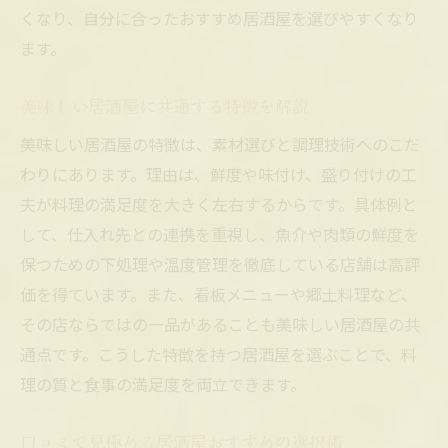
り
くなり、自分に合ったおすすめ居酒屋を選びやすくなり
居酒屋おすすめの空間作りとサービス体験
ます。
季節の旬食材が楽しめる居酒屋おすすめ情
報
美味しい居酒屋に共通する特徴を解説
居酒屋おすすめの創作料理と盛り付けの工
美味しい居酒屋の特徴は、素材選びと調理技術へのこだ
夫
わりにあります。理由は、鮮度や味付け、盛り付けの工
グループ利用にも人気な居酒屋おすすめ空
夫が料理の満足度を大きく左右するからです。具体例と
間
して、仕入れ先との連携を重視し、魚介や肉類の鮮度を
保つための下処理や温度管理を徹底している店舗は高評
居酒屋初心者が知るべきマナー集
価を得ています。また、看板メニューや郷土料理など、
居酒屋おすすめで守りたい基本マナー解説
その店ならではの一品があることも美味しい居酒屋の共
居酒屋初心者に嬉しい注文や会計の流れ
通点です。こうした特徴を持つ居酒屋を選ぶことで、料
居酒屋おすすめで気を付けたい暗黙ルール
理の質と食事の満足度を両立できます。
居酒屋で快適に過ごすための注意点まとめ
居酒屋おすすめ利用時の席選びポイント
口コミで見極める居酒屋おすすめの選択術