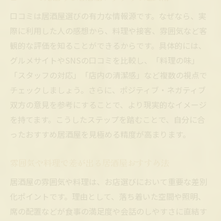
コスパ重視の居酒屋活用術を紹介
口コミは居酒屋選びの有力な情報源です。なぜなら、実
居酒屋おすすめでコスパ良く楽しむ方法
際に利用した人の感想から、料理や接客、雰囲気など客
飲み放題やお得なプランの居酒屋おすすめ
観的な評価を知ることができるからです。具体的には、
グルメサイトやSNSの口コミを比較し、「料理の味」
居酒屋おすすめでコストを抑える裏技紹介
「スタッフの対応」「店内の清潔感」など複数の視点で
グルメサイトで見つける居酒屋おすすめ活
チェックしましょう。さらに、ポジティブ・ネガティブ
用術
双方の意見を参考にすることで、より現実的なイメージ
居酒屋おすすめでクーポンやサービスを活
を持てます。こうしたステップを踏むことで、自分に合
用
ったおすすめ居酒屋を見極める精度が高まります。
新鮮な海鮮が味わえる居酒屋体験
海鮮料理が自慢の居酒屋おすすめの魅力
雰囲気や料理で差が出る居酒屋おすすめ法
居酒屋おすすめで味わう新鮮な魚介の楽し
居酒屋の雰囲気や料理は、お店選びにおいて重要な差別
み
化ポイントです。理由として、落ち着いた空間や照明、
旬の海鮮を堪能できる居酒屋おすすめ情報
席の配置などが食事の満足度や会話のしやすさに直結す