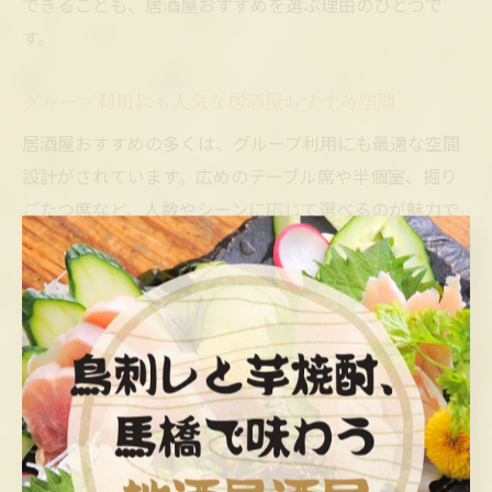
できることも、居酒屋おすすめを選ぶ理由のひとつで
す。
グループ利用にも人気な居酒屋おすすめ空間
居酒屋おすすめの多くは、グループ利用にも最適な空間
設計がされています。広めのテーブル席や半個室、掘り
ごたつ席など、人数やシーンに応じて選べるのが魅力で
す。会社の飲み会や友人との集まり、家族での食事にも
対応できる柔軟性がポイント。さらに、コース料理や飲
み放題プランなども充実しており、幹事の方も安心して
利用できます。グループでの利用を考える際は、居酒屋
おすすめの空間やプランを事前に確認し、快適な時間を
過ごしましょう。