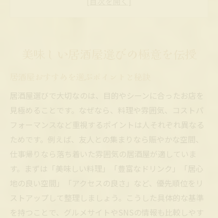
雰囲気や料理で差が出る居酒屋おすすめ法
コスパ重視の美味しい居酒屋おすすめ探し
雰囲気が自慢の居酒屋で寛ぐ時間
美味しい居酒屋選びの極意を伝授
居酒屋おすすめの落ち着いた雰囲気を満喫
居酒屋おすすめを選ぶポイントと秘訣
居酒屋で感じる居心地の良い空間の魅力と
は
居酒屋選びで大切なのは、目的やシーンに合ったお店を
見極めることです。なぜなら、料理や雰囲気、コストパ
個室やカウンターがある居酒屋おすすめ情
フォーマンスなど重視するポイントは人それぞれ異なる
報
ためです。例えば、友人との集まりなら賑やかな空間、
居酒屋おすすめでデートや女子会を楽しむ
仕事帰りなら落ち着いた雰囲気の居酒屋が適していま
方法
す。まずは「美味しい料理」「豊富なドリンク」「居心
雰囲気に癒される居酒屋おすすめの選び方
地の良い空間」「アクセスの良さ」など、優先順位をリ
料理と空間を楽しむ居酒屋の魅力
ストアップして整理しましょう。こうした具体的な基準
居酒屋おすすめで味わう絶品料理のこだわ
を持つことで、グルメサイトやSNSの情報も比較しやす