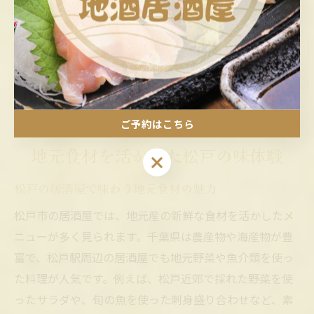
す。
予約時には人数や予算、アレルギー情報など細かい要望
を伝えることで、よりスムーズに宴会を進行できます。
事前の下見やネット予約を活用し、トラブルのない楽し
い宴会を実現しましょう。
ご予約はこちら
地元食材を活かした松戸の味体験
ご予約はこちら
松戸の居酒屋で味わう地元食材の魅力
松戸市の居酒屋では、地元産の新鮮な食材を活かしたメ
ニューが多く見られます。千葉県は農産物や海産物が豊
富で、松戸駅周辺の居酒屋でも地元野菜や魚介類を使っ
た料理が人気です。例えば、松戸近郊で採れた野菜を使
ったサラダや、旬の魚を使った刺身盛り合わせなど、素