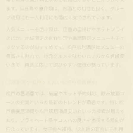
松戸の居酒屋で体験する地産地消グルメ
ます。焼き鳥や魚介類は、お酒との相性も良く、グルー
居酒屋で楽しむ松戸ならではの地元料理
プ利用にも一人利用にも幅広く支持されています。
一人飲みにも最適な居酒屋の選び方
人気メニューを選ぶ際は、定番の唐揚げやポテトフライ
松戸で一人飲みにおすすめの居酒屋特徴
のほか、地域限定の創作料理や季節限定メニューもチェ
居酒屋メニューが豊富な一人飲み向き店舗
ックするのがおすすめです。松戸の居酒屋はメニューの
豊富さも魅力で、地元グルメを味わいたい方から普段使
落ち着いて飲める居酒屋の選び方ポイント
いまで、用途に応じて選びやすい環境が整っています。
一人でも安心な居酒屋のサービスや雰囲気
カウンター席が充実した居酒屋メニュー体
居酒屋選びで押さえたい松戸の最新傾向
験
松戸の居酒屋では、個室やネット予約対応、飲み放題コ
個室でゆったり楽しむ松戸の居酒屋時間
ースの充実といった最新のトレンドが顕著です。特に松
松戸の居酒屋で個室利用のメリット解説
戸個室居酒屋や松戸駅居酒屋安いといった検索が増えて
個室完備の居酒屋メニューおすすめ特集
おり、プライベート感やコスパの良さを重視する傾向が
プライベート空間で楽しむ居酒屋料理体験
強まっています。女子会や接待、少人数の宴会にも利用