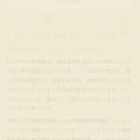
地元で愛される居酒屋料理の魅力とは
松戸の居酒屋で注目のおすすめ料理紹介
飲み放題を満喫できる松戸の居酒屋事情
松戸市の居酒屋メニュー徹底解説
松戸の居酒屋で飲み放題を賢く楽しむ方法
松戸の居酒屋で人気メニューを徹底調査
お得な飲み放題プランがある居酒屋事情
松戸市内の居酒屋は、地元食材を活かした料理やコスパ
居酒屋選びで重視したい飲み放題付きコー
の良い飲み放題プランが充実している点が特徴です。特
ス
に松戸駅周辺では、刺身や焼き鳥、海鮮料理などが人気
松戸で人気の飲み放題居酒屋の特徴まとめ
のメニューとして多くの店舗で提供されています。これ
宴会に最適な居酒屋の飲み放題ポイント
らのメニューは、宴会や一人飲みにも対応できるバリエ
地元食材を活かした松戸の味体験
ーションが魅力です。
松戸の居酒屋で味わう地元食材の魅力
実際に松戸駅居酒屋安いや松戸駅海鮮居酒屋といったキ
旬の食材を堪能できる居酒屋メニュー提案
ーワードで検索されることが多く、リーズナブルな価格
地元食材を活用したおすすめ居酒屋料理
帯や新鮮な魚介類を求める利用者が多いことがうかがえ