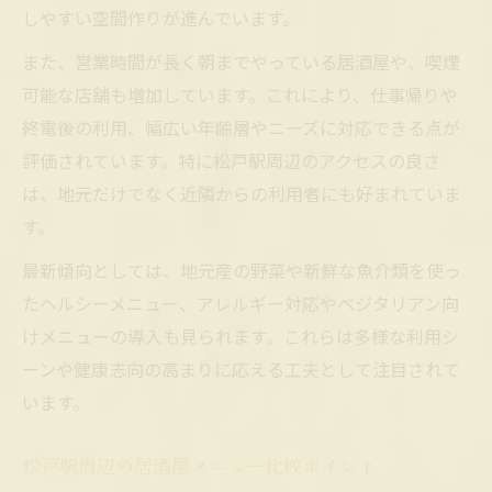
ゆっくり過ごせる松戸居酒屋の個室活用法
しやすい空間作りが進んでいます。
個室で味わう厳選居酒屋メニューの魅力
また、営業時間が長く朝までやっている居酒屋や、喫煙
宴会も安心の居酒屋メニュー最新事情
可能な店舗も増加しています。これにより、仕事帰りや
松戸居酒屋の宴会向けメニュー選びのコツ
終電後の利用、幅広い年齢層やニーズに対応できる点が
宴会プランが充実した居酒屋の特徴解説
評価されています。特に松戸駅周辺のアクセスの良さ
は、地元だけでなく近隣からの利用者にも好まれていま
居酒屋で宴会を成功させるポイント紹介
す。
松戸で宴会に人気の居酒屋メニュー特集
最新傾向としては、地元産の野菜や新鮮な魚介類を使っ
予約が取りやすい居酒屋の宴会サービス
たヘルシーメニュー、アレルギー対応やベジタリアン向
けメニューの導入も見られます。これらは多様な利用シ
ーンや健康志向の高まりに応える工夫として注目されて
います。
松戸駅周辺の居酒屋メニュー比較ポイント