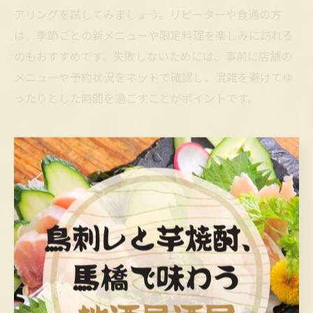
アリングを試してみましょう。リピーターや食通の方
は、季節ごとの新メニューや限定料理を楽しみに訪れる
のもおすすめです。失敗しないためには、事前に店舗の
メニューや予約状況をネットで確認し、混雑を避けてゆ
ったりとした時間を過ごすことがポイントです。
地元食材を楽しむなら東金市の居酒屋
へ
居酒屋で地元食材を味わう醍醐味
東金市の居酒屋では、地元ならではの新鮮な食材を使っ
た料理が堪能できます。旬の味覚をそのまま活かした一
品は、食材の持つ本来の美味しさを五感で楽しめるのが
魅力です。季節ごとに移り変わるメニューを通じて、千