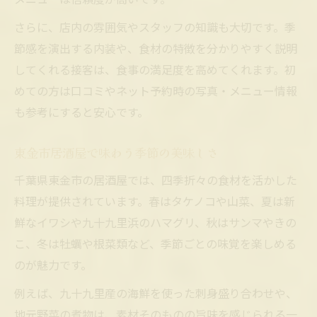
居酒屋で味わう旬食材の美味しさ発見
さらに、店内の雰囲気やスタッフの知識も大切です。季
東金市居酒屋で季節感を楽しむコツ
節感を演出する内装や、食材の特徴を分かりやすく説明
してくれる接客は、食事の満足度を高めてくれます。初
心躍る旬料理を居酒屋で堪能しよう
めての方は口コミやネット予約時の写真・メニュー情報
居酒屋ならではの四季折々の味覚体験
も参考にすると安心です。
旬食材を活かす居酒屋の調理方法
ワインと旬食材で広がる東金市の新提案
東金市居酒屋で味わう季節の美味しさ
居酒屋で楽しむワインと旬食材の相性
千葉県東金市の居酒屋では、四季折々の食材を活かした
東金市で味わうワインペアリングの魅力
料理が提供されています。春はタケノコや山菜、夏は新
旬の食材とワインで広がる居酒屋体験
鮮なイワシや九十九里浜のハマグリ、秋はサンマやきの
居酒屋メニューとワインの新しい楽しみ方
こ、冬は牡蠣や根菜類など、季節ごとの味覚を楽しめる
季節料理とワインが出会う東金市の居酒屋
のが魅力です。
個室でくつろぐ季節料理と居酒屋時間
例えば、九十九里産の海鮮を使った刺身盛り合わせや、
居酒屋個室で味わう季節の食材体験
地元野菜の煮物は、素材そのものの旨味を感じられる一