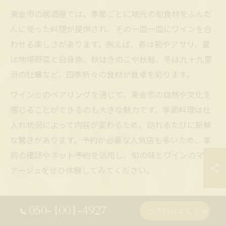
東金市の居酒屋では、季節ごとに地元の旬食材をふんだ
んに使った料理が提供され、その一皿一皿にワインを合
わせる楽しさがあります。例えば、春は筍やアサリ、夏
は地場野菜と白身魚、秋はきのこや秋鮭、冬は九十九里
浜の牡蠣など、四季折々の食材が食卓を彩ります。
ワインとのペアリングを通じて、東金市の自然や文化を
感じることができるのも大きな魅力です。季節料理は仕
入れ状況によって内容が変わるため、訪れるたびに新鮮
な驚きがあります。予約が必要な人気店も多いため、事
前の確認やネット予約を活用し、旬の味とワインのマリ
アージュをぜひ体験してみてください。
050-1001-4927
ご予約はこちら
個室でくつろぐ季節料理と居酒屋時間