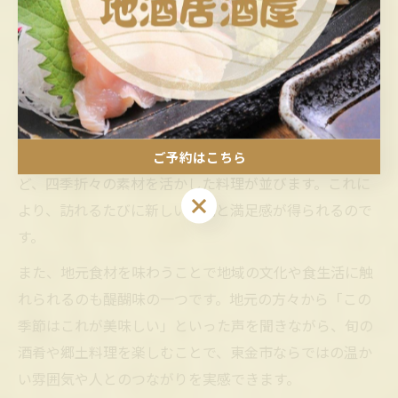
葉県東金市の自然の恵みを味わう体験は、日常を少し特
別なものに変えてくれます。
居酒屋の強みは、地元の生産者と連携し、その時期に最
も美味しい食材を仕入れる点にあります。例えば、春に
は新鮮な山菜や地元野菜、夏は九十九里浜近海の魚介
類、秋には地元産のきのこや根菜、冬は牡蠣や冬野菜な
ご予約はこちら
ど、四季折々の素材を活かした料理が並びます。これに
ご予約はこちら
より、訪れるたびに新しい発見と満足感が得られるので
す。
また、地元食材を味わうことで地域の文化や食生活に触
れられるのも醍醐味の一つです。地元の方々から「この
季節はこれが美味しい」といった声を聞きながら、旬の
酒肴や郷土料理を楽しむことで、東金市ならではの温か
い雰囲気や人とのつながりを実感できます。