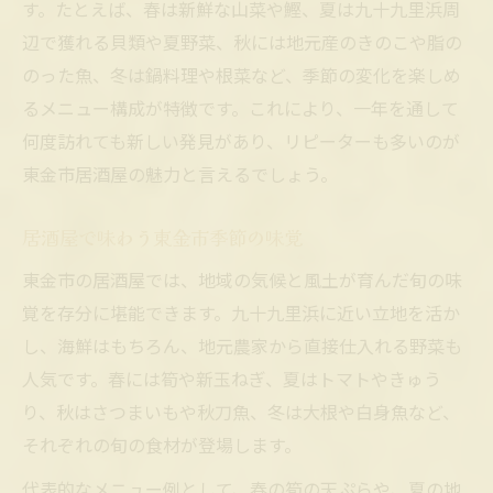
す。たとえば、春は新鮮な山菜や鰹、夏は九十九里浜周
辺で獲れる貝類や夏野菜、秋には地元産のきのこや脂の
のった魚、冬は鍋料理や根菜など、季節の変化を楽しめ
るメニュー構成が特徴です。これにより、一年を通して
何度訪れても新しい発見があり、リピーターも多いのが
東金市居酒屋の魅力と言えるでしょう。
居酒屋で味わう東金市季節の味覚
東金市の居酒屋では、地域の気候と風土が育んだ旬の味
覚を存分に堪能できます。九十九里浜に近い立地を活か
し、海鮮はもちろん、地元農家から直接仕入れる野菜も
人気です。春には筍や新玉ねぎ、夏はトマトやきゅう
り、秋はさつまいもや秋刀魚、冬は大根や白身魚など、
それぞれの旬の食材が登場します。
代表的なメニュー例として、春の筍の天ぷらや、夏の地