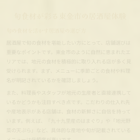
季節ごとの食材を居酒屋で堪能する方法
東金市で味わう季節料理と居酒屋の魅力
旬食材が彩る東金市の居酒屋体験
季節料理の魅力が際立つ居酒屋の秘密
旬の食材を活かす居酒屋の選び方
居酒屋で味わう東金市季節の味覚
居酒屋で旬の食材を堪能したい方にとって、店舗選びは
旬食材を活かした居酒屋メニューの工夫
重要なポイントです。東金市のように自然に恵まれたエ
地元の味を堪能できる居酒屋の人気理由
リアでは、地元の食材を積極的に取り入れる店が多く見
東金市の旬を感じる居酒屋料理体験
受けられます。まず、メニューに季節ごとの食材や料理
地元食材を楽しむなら東金市の居酒屋へ
名が明記されているかを確認しましょう。
居酒屋で地元食材を味わう醍醐味
また、料理長やスタッフが地元の生産者と直接連携して
東金市産食材と居酒屋の絶妙な組み合わせ
いるかどうかも注目すべき点です。こだわりの仕入れ先
地元の新鮮な海鮮を楽しむ居酒屋選び
や産地表示がある店舗は、食材の新鮮さに自信を持って
居酒屋での地元野菜と旬食材の楽しみ方
います。例えば、「九十九里産のはまぐり」や「地元野
東金市の恵みを感じる居酒屋体験
菜の天ぷら」など、具体的な産地や旬が記載されている
心躍る季節の美味しさを居酒屋で堪能
メニューは信頼度が高いです。