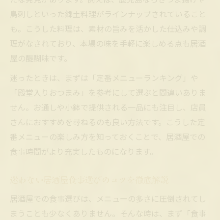
簡単おつまみで広がる居酒屋の味わい方
鳥刺しといった郷土料理がラインナップされていること
居酒屋殿堂入りおつまみの楽しみ方ガイド
も。こうした料理は、素材の旨みを活かした仕込みや調
居酒屋定番メニューランキング活用術
理がなされており、本場の味を手軽に楽しめる点も居酒
暗黙のルールを知る居酒屋の食事術
屋の醍醐味です。
居酒屋で守りたい食事中の暗黙ルール解説
迷ったときは、まずは「定番メニューランキング」や
居酒屋利用時のスマートな食事マナーとは
「殿堂入りおつまみ」を参考にして選ぶと間違いありま
せん。お通しや小鉢で提供される一品にも注目し、店員
居酒屋の食事を快適に楽しむための注意点
さんにおすすめを尋ねるのも良い方法です。こうした定
知って得する居酒屋の注文ルールとコツ
番メニューの楽しみ方を知っておくことで、居酒屋での
居酒屋の食事で気をつけたいポイント集
食事時間がより充実したものになります。
居酒屋で嬉しいお通しの選び方
居酒屋で人気のお通しランキング活用法
迷わない居酒屋食事選びのコツを徹底解説
嬉しいお通しが楽しめる居酒屋の選び方
居酒屋での食事選びは、メニューの多さに圧倒されてし
居酒屋の食事に合うお通しの選びポイント
まうことも少なくありません。そんな時は、まず「食事