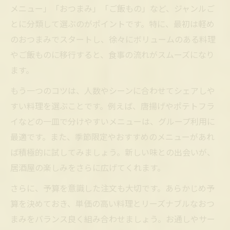
おうち居酒屋でも真似できるお通しアイデ
メニュー」「おつまみ」「ご飯もの」など、ジャンルご
ア
とに分類して選ぶのがポイントです。特に、最初は軽め
居酒屋のお通しで食事がより楽しくなる理
のおつまみでスタートし、徐々にボリュームのある料理
由
やご飯ものに移行すると、食事の流れがスムーズになり
ます。
満足度アップの居酒屋実践ポイント
居酒屋の食事を満喫するための工夫ポイン
もう一つのコツは、人数やシーンに合わせてシェアしや
ト
すい料理を選ぶことです。例えば、唐揚げやポテトフラ
居酒屋で満足度を高める注文の仕方とは
イなどの一皿で分けやすいメニューは、グループ利用に
最適です。また、季節限定やおすすめのメニューがあれ
食事が主役の居酒屋で楽しむコツを伝授
ば積極的に試してみましょう。新しい味との出会いが、
居酒屋ご飯をもっと美味しくする実践方法
居酒屋の楽しみをさらに広げてくれます。
居酒屋利用時の満足感アップ術を紹介
さらに、予算を意識した注文も大切です。あらかじめ予
算を決めておき、単価の高い料理とリーズナブルなおつ
まみをバランス良く組み合わせましょう。お通しやサー