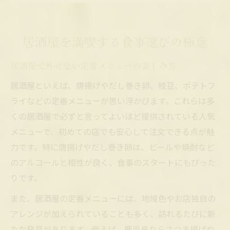
わせ
おうち居酒屋にも役立つ食事選びポイント
居酒屋を満喫する食事選びの極意
食事が引き立つ居酒屋の楽しみ方
居酒屋で外せない定番メニューの楽しみ方
居酒屋の雰囲気を活かした食事の楽しみ方
おつまみで盛り上がる居酒屋の食事術
居酒屋といえば、唐揚げやだし巻き卵、枝豆、ポテトフ
ライなどの定番メニューが思い浮かびます。これらは多
居酒屋で食事が進む空間づくりのポイント
くの居酒屋で必ずと言ってよいほど提供されている人気
居酒屋ご飯がもっと美味しくなる工夫を紹
メニューで、初めての店でも安心して注文できる点が魅
介
力です。特に唐揚げやだし巻き卵は、ビールや焼酎など
定番の居酒屋メニューを組み合わせるコツ
のアルコールと相性が良く、食事のスタートにもぴった
定番メニューで味わう居酒屋時間
りです。
居酒屋定番メニューを組み合わせて楽しむ
また、居酒屋の定番メニューには、地域色やお店独自の
方法
アレンジが加えられていることも多く、訪れるたびに新
居酒屋ご飯ものメニューで満腹になる工夫
たな発見があります。例えば、鹿児島ならさつま揚げや