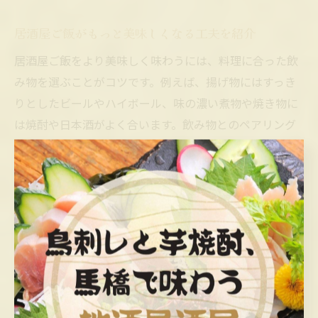
居酒屋ご飯がもっと美味しくなる工夫を紹介
居酒屋ご飯をより美味しく味わうには、料理に合った飲
み物を選ぶことがコツです。例えば、揚げ物にはすっき
りとしたビールやハイボール、味の濃い煮物や焼き物に
は焼酎や日本酒がよく合います。飲み物とのペアリング
で、料理の美味しさが一層引き立ちます。
また、料理をシェアする際には、取り分け用の小皿や箸
を活用し、衛生面にも気を配りましょう。複数の料理を
少しずつ楽しむことで、味の変化や新たな発見も生まれ
ます。郷土料理や季節限定メニューを選ぶのも、居酒屋
ご飯の楽しみ方の一つです。
注意点として、味付けの濃い料理が多い場合は、野菜や
さっぱりしたおつまみを組み合わせるとバランスが良く