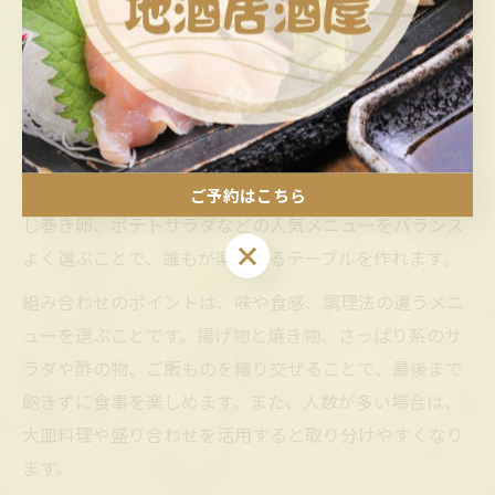
なります。体調や好みに合わせて、無理なくいろいろな
メニューを試してみてください。
定番の居酒屋メニューを組み合わせるコツ
居酒屋の定番メニューを上手に組み合わせることで、食
事の満足度が大きくアップします。例えば、唐揚げやだ
ご予約はこちら
し巻き卵、ポテトサラダなどの人気メニューをバランス
ご予約はこちら
よく選ぶことで、誰もが楽しめるテーブルを作れます。
組み合わせのポイントは、味や食感、調理法の違うメニ
ューを選ぶことです。揚げ物と焼き物、さっぱり系のサ
ラダや酢の物、ご飯ものを織り交ぜることで、最後まで
飽きずに食事を楽しめます。また、人数が多い場合は、
大皿料理や盛り合わせを活用すると取り分けやすくなり
ます。